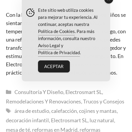
Este sitio web utiliza cookies
Con la llegada del invierno, es común que los niños se
para mejorar tu experiencia. Al
sientan más desanimados debido a las bajas
continuar, aceptas nuestra
temperaturas y los días más cortos. Sin embargo, con
Política de Cookies
. Para más
información, consulta nuestro
una reforma adecuada en sus habitaciones, puedes
Aviso Legal
y
transformar su espacio en un lugar cálido, acogedor y
Política de Privacidad
.
estimulante para que su ánimo se mantenga alto. En
Electrosmart SL, te damos algunos consejos
ACEPTAR
prácticos para mejorar la habitación de tus niños.
Categorías
Consultoría Y Diseño
,
Electrosmart SL
,
Remodelaciones Y Renovaciones
,
Trucos y Consejos
Etiquetas
área de estudio
,
calefacción
,
cojines y mantas
,
decoración infantil
,
Electrosmart SL
,
luz natural
,
mesa de té
,
reformas en Madrid
,
reformas