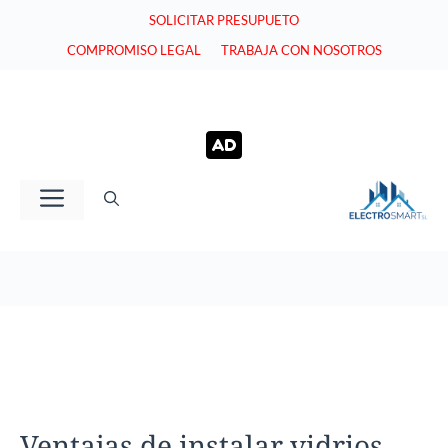
Saltar
SOLICITAR PRESUPUETO
al
COMPROMISO LEGAL
TRABAJA CON NOSOTROS
contenido
Menú
Ventajas de instalar vidrios