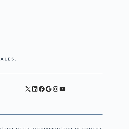
ALES.
X
LinkedIn
Facebook
Google
Instagram
YouTube
LÍTICA DE PRIVACIDAD
POLÍTICA DE COOKIES