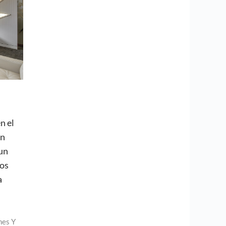
n el
En
un
mos
a
nes Y