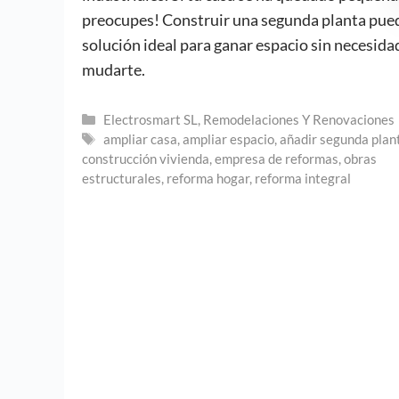
preocupes! Construir una segunda planta pued
solución ideal para ganar espacio sin necesida
mudarte.
Categorías
Electrosmart SL
,
Remodelaciones Y Renovaciones
Etiquetas
ampliar casa
,
ampliar espacio
,
añadir segunda plan
construcción vivienda
,
empresa de reformas
,
obras
estructurales
,
reforma hogar
,
reforma integral