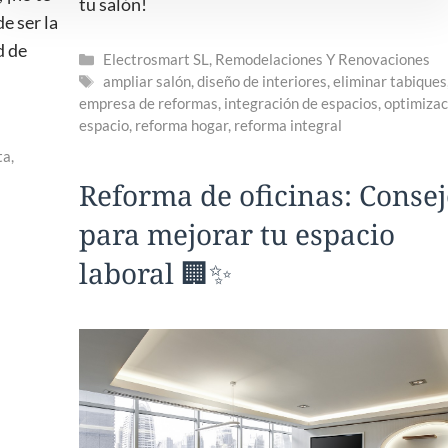
tu salón!
e ser la
d de
Categorías
Electrosmart SL
,
Remodelaciones Y Renovaciones
Etiquetas
ampliar salón
,
diseño de interiores
,
eliminar tabiques
empresa de reformas
,
integración de espacios
,
optimizac
espacio
,
reforma hogar
,
reforma integral
ta
,
Reforma de oficinas: Consej
para mejorar tu espacio
laboral 🏢✨