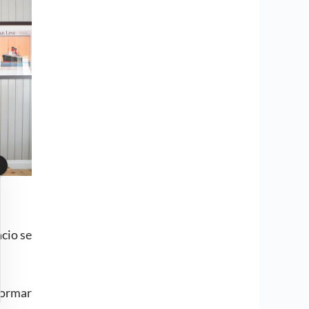
acio se
formar