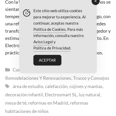
Con la llegada del invierno, es común que los niños se
sientan más desanimados debido a las bajas
Este sitio web utiliza cookies
temperaturas y los días más cortos. Sin embargo, con
para mejorar tu experiencia. Al
continuar, aceptas nuestra
una reforma adecuada en sus habitaciones, puedes
Política de Cookies
. Para más
transformar su espacio en un lugar cálido, acogedor y
información, consulta nuestro
estimulante para que su ánimo se mantenga alto. En
Aviso Legal
y
Electrosmart SL, te damos algunos consejos
Política de Privacidad
.
prácticos para mejorar la habitación de tus niños.
ACEPTAR
Categorías
Consultoría Y Diseño
,
Electrosmart SL
,
Remodelaciones Y Renovaciones
,
Trucos y Consejos
Etiquetas
área de estudio
,
calefacción
,
cojines y mantas
,
decoración infantil
,
Electrosmart SL
,
luz natural
,
mesa de té
,
reformas en Madrid
,
reformas
habitaciones de niños