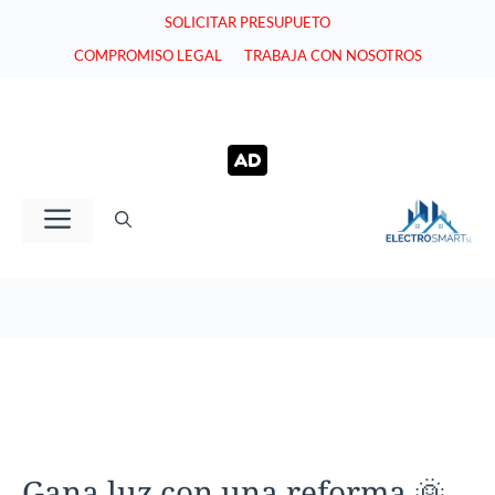
Saltar
SOLICITAR PRESUPUETO
al
COMPROMISO LEGAL
TRABAJA CON NOSOTROS
contenido
Menú
Gana luz con una reforma 🌞