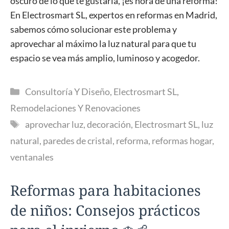
oscuro de lo que te gustaría, ¡es hora de una reforma!
En Electrosmart SL, expertos en reformas en Madrid,
sabemos cómo solucionar este problema y
aprovechar al máximo la luz natural para que tu
espacio se vea más amplio, luminoso y acogedor.
Categorías
Consultoría Y Diseño
,
Electrosmart SL
,
Remodelaciones Y Renovaciones
Etiquetas
aprovechar luz
,
decoración
,
Electrosmart SL
,
luz
natural
,
paredes de cristal
,
reforma
,
reformas hogar
,
ventanales
Reformas para habitaciones
de niños: Consejos prácticos