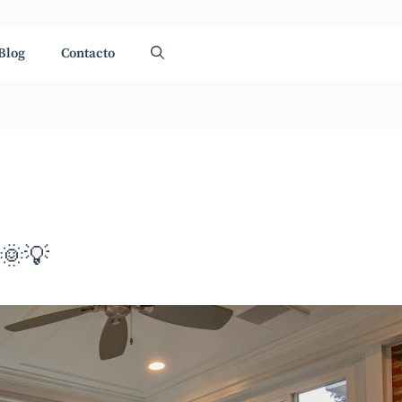
Blog
Contacto
🌞💡