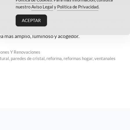
nuestro
Aviso Legal
y
Política de Privacidad
.
oscuro de lo que te gustaría, ¡es hora de una reforma! En
ACEPTAR
rid, sabemos cómo solucionar este problema y aprovechar 
vea más amplio, luminoso y acogedor.
ones Y Renovaciones
tural
,
paredes de cristal
,
reforma
,
reformas hogar
,
ventanales