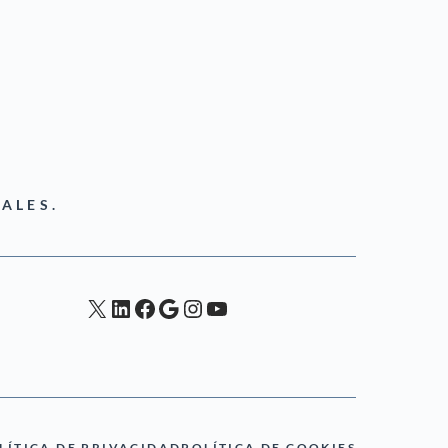
ALES.
X
LinkedIn
Facebook
Google
Instagram
YouTube
LÍTICA DE PRIVACIDAD
POLÍTICA DE COOKIES