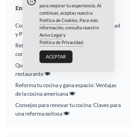
para mejorar tu experiencia. Al
Entradas recientes
continuar, aceptas nuestra
Política de Cookies
. Para más
Confíe su Hogar a Nuestra Empresa: Calidad
información, consulta nuestro
y Profesionalismo Garantizados 🏠🔨
Aviso Legal
y
Política de Privacidad
.
Reforma de baños: Aumenta el valor y la
comodidad de tu hogar 🛁
ACEPTAR
Qué debes saber antes de reformar un
restaurante 🍽️
Reforma tu cocina y gana espacio: Ventajas
de la cocina americana 🍽️
Consejos para renovar tu cocina: Claves para
una reforma exitosa 🍽️