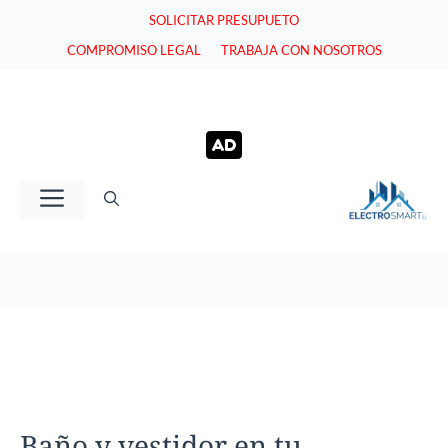
Saltar
SOLICITAR PRESUPUETO
al
COMPROMISO LEGAL
TRABAJA CON NOSOTROS
contenido
Menú
Baño y vestidor en tu