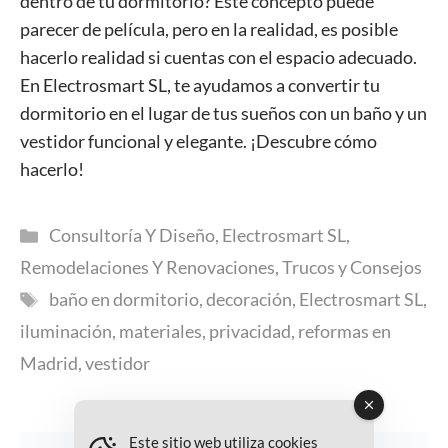
dentro de tu dormitorio? Este concepto puede
parecer de película, pero en la realidad, es posible
hacerlo realidad si cuentas con el espacio adecuado.
En Electrosmart SL, te ayudamos a convertir tu
dormitorio en el lugar de tus sueños con un baño y un
vestidor funcional y elegante. ¡Descubre cómo
hacerlo!
Categorías
Consultoría Y Diseño
,
Electrosmart SL
,
Remodelaciones Y Renovaciones
,
Trucos y Consejos
Etiquetas
baño en dormitorio
,
decoración
,
Electrosmart SL
,
iluminación
,
materiales
,
privacidad
,
reformas en
Madrid
,
vestidor
Este sitio web utiliza cookies