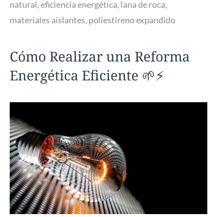
natural
,
eficiencia energética
,
lana de roca
,
materiales aislantes
,
poliestireno expandido
Cómo Realizar una Reforma
Energética Eficiente 🌱⚡