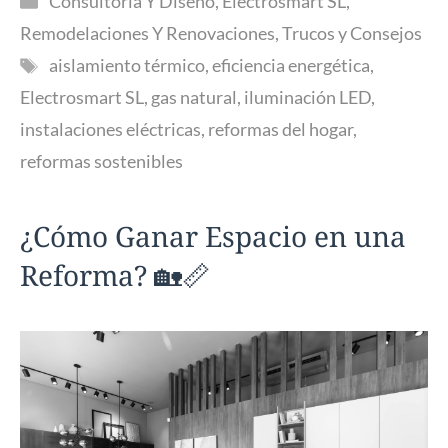
Consultoría Y Diseño
,
Electrosmart SL
,
Remodelaciones Y Renovaciones
,
Trucos y Consejos
Etiquetas
aislamiento térmico
,
eficiencia energética
,
Electrosmart SL
,
gas natural
,
iluminación LED
,
instalaciones eléctricas
,
reformas del hogar
,
reformas sostenibles
¿Cómo Ganar Espacio en una
Reforma? 🏡📏