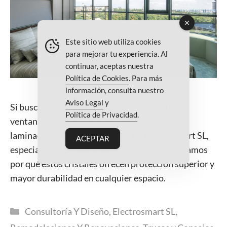
Este sitio web utiliza cookies
para mejorar tu experiencia. Al
continuar, aceptas nuestra
Política de Cookies
. Para más
información, consulta nuestro
Aviso Legal
y
Si buscas seguridad, resistencia y diseño en
Política de Privacidad
.
ventanas, puertas o cerramientos, los vidrios
laminados son la mejor opción. En Electrosmart SL,
ACEPTAR
especialistas en reformas integrales, te explicamos
por qué estos cristales ofrecen protección superior y
mayor durabilidad en cualquier espacio.
Categorías
Consultoría Y Diseño
,
Electrosmart SL
,