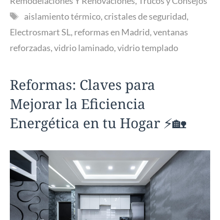
Remodelaciones Y Renovaciones
,
Trucos y Consejos
Etiquetas
aislamiento térmico
,
cristales de seguridad
,
Electrosmart SL
,
reformas en Madrid
,
ventanas
reforzadas
,
vidrio laminado
,
vidrio templado
Reformas: Claves para
Mejorar la Eficiencia
Energética en tu Hogar ⚡🏡