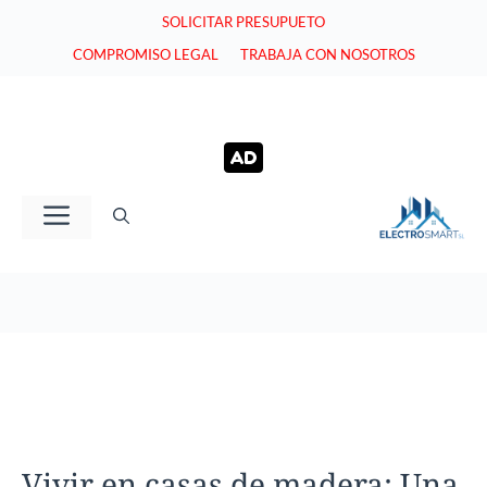
Saltar
SOLICITAR PRESUPUETO
al
COMPROMISO LEGAL
TRABAJA CON NOSOTROS
contenido
Menú
Vivir en casas de madera: Una