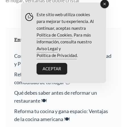
el hogar
,
ventanas de doble cristal
Este sitio web utiliza cookies
para mejorar tu experiencia. Al
continuar, aceptas nuestra
Política de Cookies
. Para más
Entradas recientes
información, consulta nuestro
Aviso Legal
y
Política de Privacidad
.
Confíe su Hogar a Nuestra Empresa: Calidad
y Profesionalismo Garantizados 🏠🔨
ACEPTAR
Reforma de baños: Aumenta el valor y la
comodidad de tu hogar 🛁
Qué debes saber antes de reformar un
restaurante 🍽️
Reforma tu cocina y gana espacio: Ventajas
de la cocina americana 🍽️