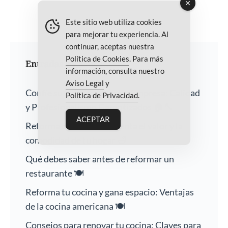
Este sitio web utiliza cookies
para mejorar tu experiencia. Al
continuar, aceptas nuestra
Política de Cookies
. Para más
Entradas recientes
información, consulta nuestro
Aviso Legal
y
Confíe su Hogar a Nuestra Empresa: Calidad
Política de Privacidad
.
y Profesionalismo Garantizados 🏠🔨
ACEPTAR
Reforma de baños: Aumenta el valor y la
comodidad de tu hogar 🛁
Qué debes saber antes de reformar un
restaurante 🍽️
Reforma tu cocina y gana espacio: Ventajas
de la cocina americana 🍽️
Consejos para renovar tu cocina: Claves para