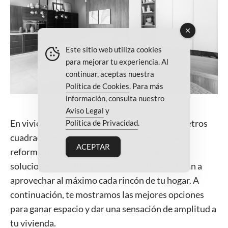
Este sitio web utiliza cookies
para mejorar tu experiencia. Al
continuar, aceptas nuestra
Política de Cookies
. Para más
información, consulta nuestro
Aviso Legal
y
En viviendas con espacios reducidos, ganar metros
Política de Privacidad
.
cuadrados es una prioridad. Aunque algunas
ACEPTAR
reformas pueden parecer complejas, existen
soluciones sencillas y efectivas que te ayudarán a
aprovechar al máximo cada rincón de tu hogar. A
continuación, te mostramos las mejores opciones
para ganar espacio y dar una sensación de amplitud a
tu vivienda.