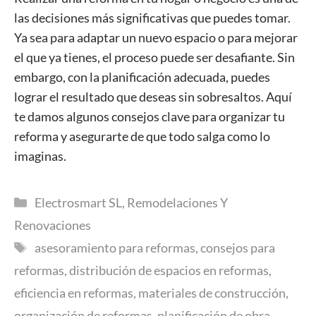
las decisiones más significativas que puedes tomar.
Ya sea para adaptar un nuevo espacio o para mejorar
el que ya tienes, el proceso puede ser desafiante. Sin
embargo, con la planificación adecuada, puedes
lograr el resultado que deseas sin sobresaltos. Aquí
te damos algunos consejos clave para organizar tu
reforma y asegurarte de que todo salga como lo
imaginas.
Categorías
Electrosmart SL
,
Remodelaciones Y
Renovaciones
Etiquetas
asesoramiento para reformas
,
consejos para
reformas
,
distribución de espacios en reformas
,
eficiencia en reformas
,
materiales de construcción
,
organización de reformas
,
planificación de obra
,