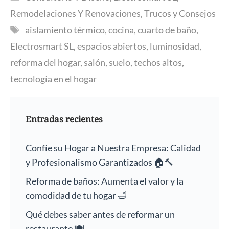
Remodelaciones Y Renovaciones
,
Trucos y Consejos
Etiquetas
aislamiento térmico
,
cocina
,
cuarto de baño
,
Electrosmart SL
,
espacios abiertos
,
luminosidad
,
reforma del hogar
,
salón
,
suelo
,
techos altos
,
tecnología en el hogar
Entradas recientes
Confíe su Hogar a Nuestra Empresa: Calidad
y Profesionalismo Garantizados 🏠🔨
Reforma de baños: Aumenta el valor y la
comodidad de tu hogar 🛁
Qué debes saber antes de reformar un
restaurante 🍽️