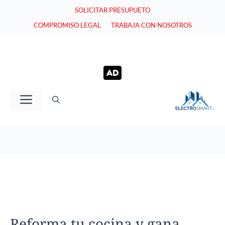
Saltar
SOLICITAR PRESUPUETO
al
COMPROMISO LEGAL
TRABAJA CON NOSOTROS
contenido
Menú
Reforma tu cocina y gana