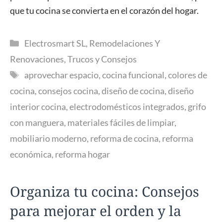
que tu cocina se convierta en el corazón del hogar.
Categorías
Electrosmart SL
,
Remodelaciones Y
Renovaciones
,
Trucos y Consejos
Etiquetas
aprovechar espacio
,
cocina funcional
,
colores de
cocina
,
consejos cocina
,
diseño de cocina
,
diseño
interior cocina
,
electrodomésticos integrados
,
grifo
con manguera
,
materiales fáciles de limpiar
,
mobiliario moderno
,
reforma de cocina
,
reforma
económica
,
reforma hogar
Organiza tu cocina: Consejos
para mejorar el orden y la