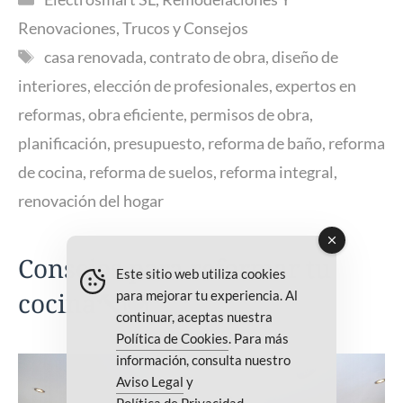
Renovaciones
,
Trucos y Consejos
Etiquetas
casa renovada
,
contrato de obra
,
diseño de
interiores
,
elección de profesionales
,
expertos en
reformas
,
obra eficiente
,
permisos de obra
,
planificación
,
presupuesto
,
reforma de baño
,
reforma
de cocina
,
reforma de suelos
,
reforma integral
,
renovación del hogar
Consejos para reformar tu
Este sitio web utiliza cookies
cocina🔨🍽️
para mejorar tu experiencia. Al
continuar, aceptas nuestra
Política de Cookies
. Para más
información, consulta nuestro
Aviso Legal
y