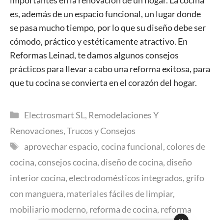
es, además de un espacio funcional, un lugar donde
se pasa mucho tiempo, por lo que su diseño debe ser
cómodo, práctico y estéticamente atractivo. En
Reformas Leinad, te damos algunos consejos
prácticos para llevar a cabo una reforma exitosa, para
que tu cocina se convierta en el corazón del hogar.
Categorías
Electrosmart SL
,
Remodelaciones Y
Renovaciones
,
Trucos y Consejos
Etiquetas
aprovechar espacio
,
cocina funcional
,
colores de
cocina
,
consejos cocina
,
diseño de cocina
,
diseño
interior cocina
,
electrodomésticos integrados
,
grifo
con manguera
,
materiales fáciles de limpiar
,
mobiliario moderno
,
reforma de cocina
,
reforma