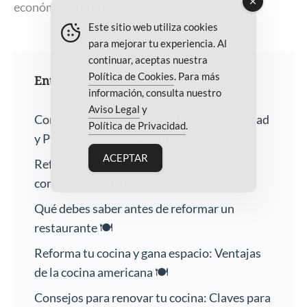
económica
,
reforma hogar
Este sitio web utiliza cookies
para mejorar tu experiencia. Al
continuar, aceptas nuestra
Política de Cookies
. Para más
Entradas recientes
información, consulta nuestro
Aviso Legal
y
Confíe su Hogar a Nuestra Empresa: Calidad
Política de Privacidad
.
y Profesionalismo Garantizados 🏠🔨
ACEPTAR
Reforma de baños: Aumenta el valor y la
comodidad de tu hogar 🛁
Qué debes saber antes de reformar un
restaurante 🍽️
Reforma tu cocina y gana espacio: Ventajas
de la cocina americana 🍽️
Consejos para renovar tu cocina: Claves para