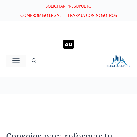
Saltar
SOLICITAR PRESUPUETO
al
COMPROMISO LEGAL
TRABAJA CON NOSOTROS
contenido
Menú
Consejos para reformar tu