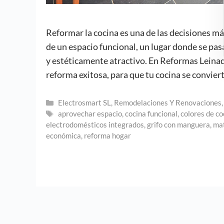
Reformar la cocina es una de las decisiones má
de un espacio funcional, un lugar donde se pa
y estéticamente atractivo. En Reformas Leinad
reforma exitosa, para que tu cocina se conviert
Categorías
Electrosmart SL
,
Remodelaciones Y Renovaciones
Etiquetas
aprovechar espacio
,
cocina funcional
,
colores de co
electrodomésticos integrados
,
grifo con manguera
,
mat
económica
,
reforma hogar