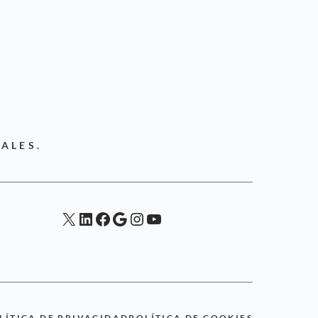
ALES.
X
LinkedIn
Facebook
Google
Instagram
YouTube
LÍTICA DE PRIVACIDAD
POLÍTICA DE COOKIES