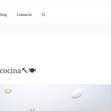
Blog
Contacto
cocina🔨🍽️