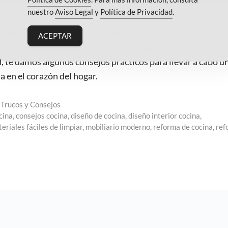
nuestro
Aviso Legal
y
Política de Privacidad
.
s importantes en la renovación de un hogar. La cocina es, 
ACEPTAR
sa mucho tiempo, por lo que su diseño debe ser cómodo, prá
, te damos algunos consejos prácticos para llevar a cabo u
a en el corazón del hogar.
,
Trucos y Consejos
cina
,
consejos cocina
,
diseño de cocina
,
diseño interior cocina
,
eriales fáciles de limpiar
,
mobiliario moderno
,
reforma de cocina
,
ref