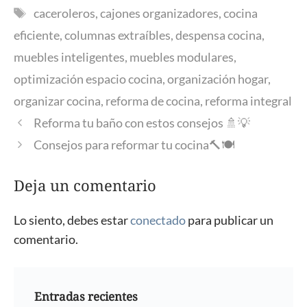
Etiquetas
caceroleros
,
cajones organizadores
,
cocina
eficiente
,
columnas extraíbles
,
despensa cocina
,
muebles inteligentes
,
muebles modulares
,
optimización espacio cocina
,
organización hogar
,
organizar cocina
,
reforma de cocina
,
reforma integral
Reforma tu baño con estos consejos 🚿💡
Consejos para reformar tu cocina🔨🍽️
Deja un comentario
Lo siento, debes estar
conectado
para publicar un
comentario.
Entradas recientes