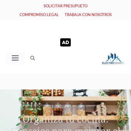
Saltar
SOLICITAR PRESUPUETO
al
COMPROMISO LEGAL
TRABAJA CON NOSOTROS
contenido
Menú
Organiza tu cocina:
Consejos para mejorar el