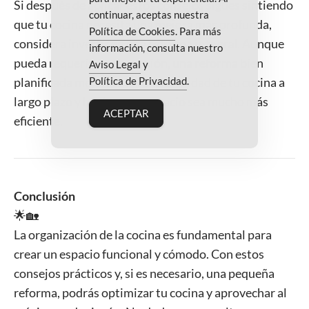
Si después de aplicar estos consejos sigues sintiendo
continuar, aceptas nuestra
que tu cocina necesita una mejora más profunda,
Política de Cookies
. Para más
considera invertir en una
reforma integral
. Aunque
información, consulta nuestro
pueda requerir una inversión, una reforma bien
Aviso Legal
y
Política de Privacidad
.
planificada mejorará la funcionalidad de tu cocina a
largo plazo y hará que tu espacio sea mucho más
ACEPTAR
eficiente.
Conclusión
🌟🏡
La organización de la cocina es fundamental para
crear un espacio funcional y cómodo. Con estos
consejos prácticos y, si es necesario, una pequeña
reforma, podrás optimizar tu cocina y aprovechar al