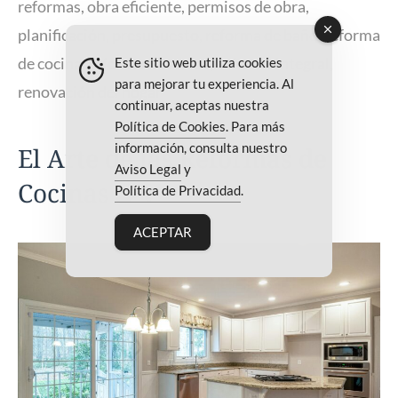
reformas
,
obra eficiente
,
permisos de obra
,
planificación
,
presupuesto
,
reforma de baño
,
reforma
de cocina
,
reforma de suelos
,
reforma integral
,
Este sitio web utiliza cookies
para mejorar tu experiencia. Al
renovación del hogar
continuar, aceptas nuestra
Política de Cookies
. Para más
información, consulta nuestro
El Arte de las Reformas de
Aviso Legal
y
Cocinas 🍳✨
Política de Privacidad
.
ACEPTAR