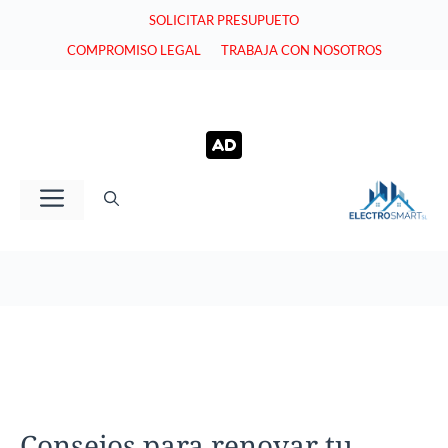
Saltar
SOLICITAR PRESUPUETO
al
COMPROMISO LEGAL
TRABAJA CON NOSOTROS
contenido
Menú
Consejos para renovar tu