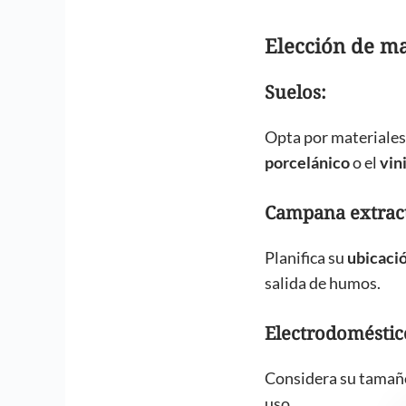
Elección de ma
Suelos:
Opta por materiales 
porcelánico
o el
vin
Campana extrac
Planifica su
ubicaci
salida de humos.
Electrodoméstic
Considera su tamaño
uso.