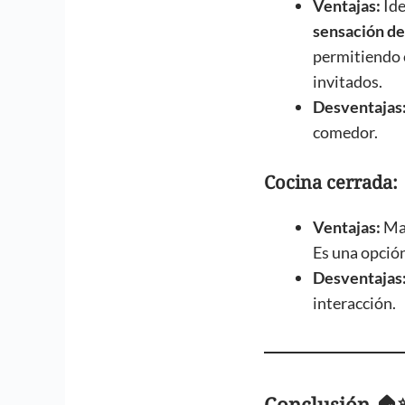
Ventajas:
Ide
sensación de
permitiendo 
invitados.
Desventajas
comedor.
Cocina cerrada:
Ventajas:
Man
Es una opción
Desventajas
interacción.
Conclusión 🏠