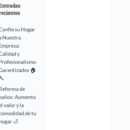
Entradas
recientes
Confíe su Hogar
a Nuestra
Empresa:
Calidad y
Profesionalismo
Garantizados 🏠
🔨
Reforma de
baños: Aumenta
el valor y la
comodidad de tu
hogar 🛁