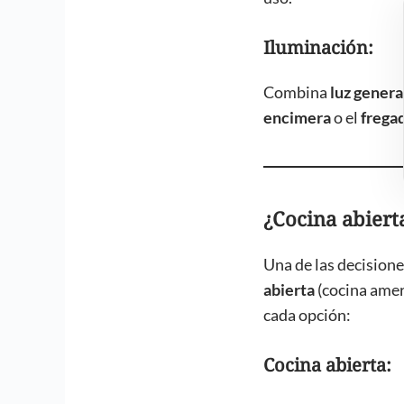
Iluminación:
Combina
luz genera
encimera
o el
frega
¿Cocina abiert
Una de las decision
abierta
(cocina amer
cada opción:
Cocina abierta: