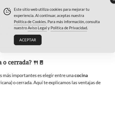
Este sitio web utiliza cookies para mejorar tu
experiencia. Al continuar, aceptas nuestra
Política de Cookies
. Para más información, consulta
l
con focos puntuales en áreas de trabajo, como la
nuestro
Aviso Legal
y
Política de Privacidad
.
dero
.
ACEPTAR
a o cerrada? 🍴🚪
es más importantes es elegir entre una
cocina
icana) o cerrada. Aquí te explicamos las ventajas de