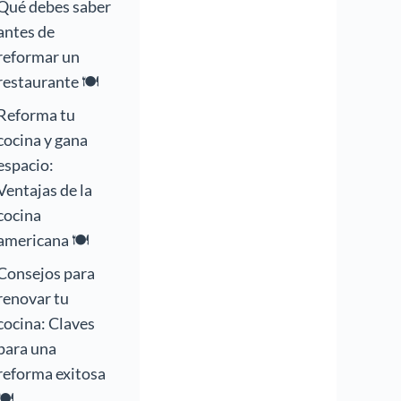
Qué debes saber
antes de
reformar un
restaurante 🍽️
Reforma tu
cocina y gana
espacio:
Ventajas de la
cocina
americana 🍽️
Consejos para
renovar tu
cocina: Claves
para una
reforma exitosa
🍽️