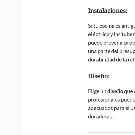
Instalaciones:
Si tu cocina es anti
eléctrica
y las
tuber
puede prevenir pro
una parte del presup
durabilidad de la re
Diseño:
Elige un
diseño
que 
profesionales puede
adecuados para el u
duraderas.