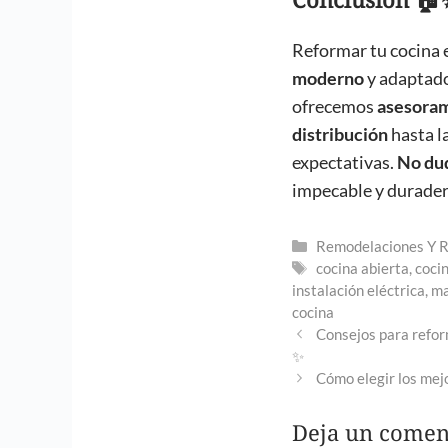
Reformar tu cocina 
moderno
y adaptado
ofrecemos
asesoram
distribución
hasta l
expectativas.
No du
impecable y durader
Categorías
Remodelaciones Y 
Etiquetas
cocina abierta
,
coci
instalación eléctrica
,
ma
cocina
Consejos para refor
✨
Cómo elegir los mej
Deja un comen