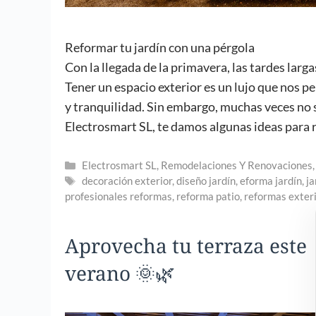
Reformar tu jardín con una pérgola
Con la llegada de la primavera, las tardes largas
Tener un espacio exterior es un lujo que nos pe
y tranquilidad. Sin embargo, muchas veces no
Electrosmart SL, te damos algunas ideas para r
Categorías
Electrosmart SL
,
Remodelaciones Y Renovaciones
Etiquetas
decoración exterior
,
diseño jardín
,
eforma jardín
,
j
profesionales reformas
,
reforma patio
,
reformas exter
Aprovecha tu terraza este
verano 🌞🌿