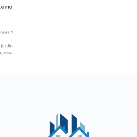
áximo
ones Y
,
jardín
a
,
zona