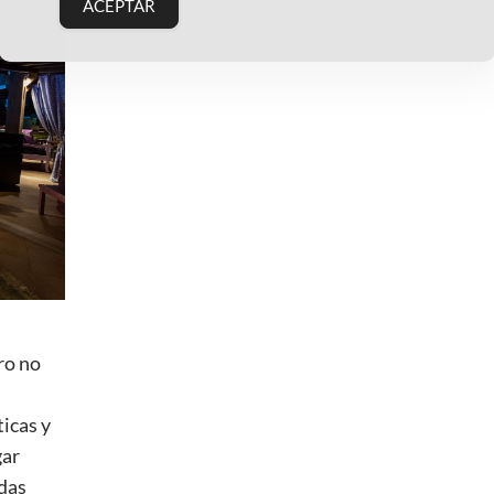
ACEPTAR
ro no
,
icas y
gar
rdas