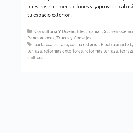
nuestras recomendaciones y, ¡aprovecha al m
tu espacio exterior!
Categorías
Consultoría Y Diseño
,
Electrosmart SL
,
Remodelaci
Renovaciones
,
Trucos y Consejos
Etiquetas
barbacoa terraza
,
cocina exterior
,
Electrosmart SL
terraza
,
reformas exteriores
,
reformas terraza
,
terraz
chill-out