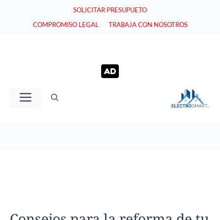
Saltar
SOLICITAR PRESUPUETO
al
COMPROMISO LEGAL
TRABAJA CON NOSOTROS
contenido
Menú
Consejos para la reforma de tu