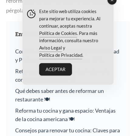
reforma patio
,
reformas exteriores
,
resistencia
pérgola
Este sitio web utiliza cookies
para mejorar tu experiencia. Al
continuar, aceptas nuestra
Política de Cookies
. Para más
Entradas recientes
información, consulta nuestro
Aviso Legal
y
Confíe su Hogar a Nuestra Empresa: Calidad
Política de Privacidad
.
y Profesionalismo Garantizados 🏠🔨
ACEPTAR
Reforma de baños: Aumenta el valor y la
comodidad de tu hogar 🛁
Qué debes saber antes de reformar un
restaurante 🍽️
Reforma tu cocina y gana espacio: Ventajas
de la cocina americana 🍽️
Consejos para renovar tu cocina: Claves para