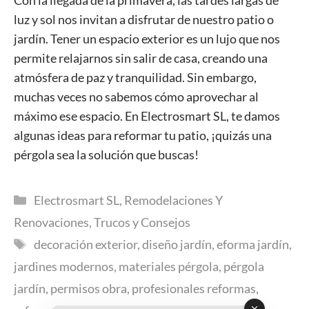
Con la llegada de la primavera, las tardes largas de
luz y sol nos invitan a disfrutar de nuestro patio o
jardín. Tener un espacio exterior es un lujo que nos
permite relajarnos sin salir de casa, creando una
atmósfera de paz y tranquilidad. Sin embargo,
muchas veces no sabemos cómo aprovechar al
máximo ese espacio. En Electrosmart SL, te damos
algunas ideas para reformar tu patio, ¡quizás una
pérgola sea la solución que buscas!
Categorías
Electrosmart SL
,
Remodelaciones Y
Renovaciones
,
Trucos y Consejos
Etiquetas
decoración exterior
,
diseño jardín
,
eforma jardín
,
jardines modernos
,
materiales pérgola
,
pérgola
jardín
,
permisos obra
,
profesionales reformas
,