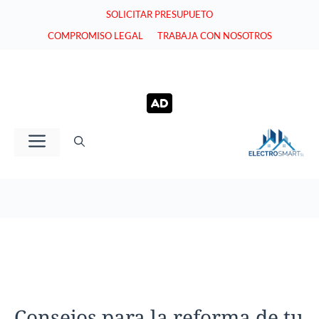
Saltar
SOLICITAR PRESUPUETO
al
COMPROMISO LEGAL
TRABAJA CON NOSOTROS
contenido
Menú
Consejos para la reforma de tu