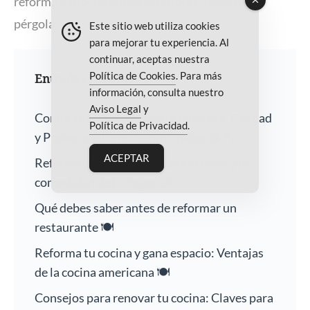
reforma patio
,
reformas exteriores
,
resistencia
pérgola
Este sitio web utiliza cookies
para mejorar tu experiencia. Al
continuar, aceptas nuestra
Política de Cookies
. Para más
Entradas recientes
información, consulta nuestro
Aviso Legal
y
Confíe su Hogar a Nuestra Empresa: Calidad
Política de Privacidad
.
y Profesionalismo Garantizados 🏠🔨
ACEPTAR
Reforma de baños: Aumenta el valor y la
comodidad de tu hogar 🛁
Qué debes saber antes de reformar un
restaurante 🍽️
Reforma tu cocina y gana espacio: Ventajas
de la cocina americana 🍽️
Consejos para renovar tu cocina: Claves para