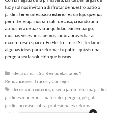
Con la llegada de la primavera, las tardes largas de
luz y sol nos invitan a disfrutar de nuestro patio o
jardín. Tener un espacio exterior es un lujo que nos
permite relajarnos sin salir de casa, creando una
atmósfera de paz y tranquilidad. Sin embargo,
muchas veces no sabemos cómo aprovechar al
máximo ese espacio. En Electrosmart SL, te damos
algunas ideas para reformar tu patio, ¡quizás una
pérgola sea la solución que buscas!
Categorías
Electrosmart SL
,
Remodelaciones Y
Renovaciones
,
Trucos y Consejos
Etiquetas
decoración exterior
,
diseño jardín
,
eforma jardín
,
jardines modernos
,
materiales pérgola
,
pérgola
jardín
,
permisos obra
,
profesionales reformas
,