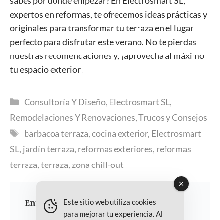
sabes por dónde empezar? En Electrosmart SL,
expertos en reformas, te ofrecemos ideas prácticas y
originales para transformar tu terraza en el lugar
perfecto para disfrutar este verano. No te pierdas
nuestras recomendaciones y, ¡aprovecha al máximo
tu espacio exterior!
Categorías
Consultoría Y Diseño
,
Electrosmart SL
,
Remodelaciones Y Renovaciones
,
Trucos y Consejos
Etiquetas
barbacoa terraza
,
cocina exterior
,
Electrosmart
SL
,
jardín terraza
,
reformas exteriores
,
reformas
terraza
,
terraza
,
zona chill-out
Entradas recientes
Este sitio web utiliza cookies
para mejorar tu experiencia. Al