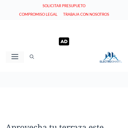
Saltar
SOLICITAR PRESUPUETO
al
COMPROMISO LEGAL
TRABAJA CON NOSOTROS
contenido
Menú
Aprovecha tu terraza este