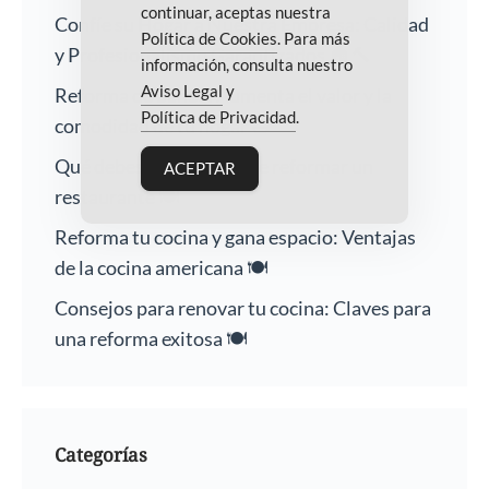
continuar, aceptas nuestra
Confíe su Hogar a Nuestra Empresa: Calidad
Política de Cookies
. Para más
y Profesionalismo Garantizados 🏠🔨
información, consulta nuestro
Aviso Legal
y
Reforma de baños: Aumenta el valor y la
Política de Privacidad
.
comodidad de tu hogar 🛁
Qué debes saber antes de reformar un
ACEPTAR
restaurante 🍽️
Reforma tu cocina y gana espacio: Ventajas
de la cocina americana 🍽️
Consejos para renovar tu cocina: Claves para
una reforma exitosa 🍽️
Categorías