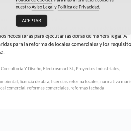
nuestro
Aviso Legal
y
Política de Privacidad
.
eforma de locales comerciales?
ACEPTAR
alizar una reforma en tu local comercial, una de las prime
os necesitarás para ejecutar las obras de manera legal. A
ridas para la reforma de locales comerciales y los requisit
ma.
,
Consultoría Y Diseño
,
Electrosmart SL
,
Proyectos Industriales
,
 ambiental
,
licencia de obra
,
licencias reforma locales
,
normativa muni
cal comercial
,
reformas comerciales
,
reformas fachada