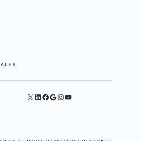
ALES.
X
LinkedIn
Facebook
Google
Instagram
YouTube
LÍTICA DE PRIVACIDAD
POLÍTICA DE COOKIES