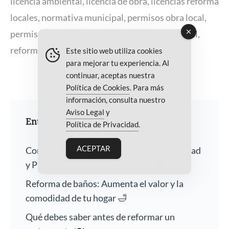
licencia ambiental
,
licencia de obra
,
licencias reforma
locales
,
normativa municipal
,
permisos obra local
,
permisos reforma local
,
reforma local comercial
,
reformas comerciales
,
reformas fachada
Este sitio web utiliza cookies
para mejorar tu experiencia. Al
continuar, aceptas nuestra
Política de Cookies
. Para más
información, consulta nuestro
Aviso Legal
y
Entradas recientes
Política de Privacidad
.
ACEPTAR
Confíe su Hogar a Nuestra Empresa: Calidad
y Profesionalismo Garantizados 🏠🔨
Reforma de baños: Aumenta el valor y la
comodidad de tu hogar 🛁
Qué debes saber antes de reformar un