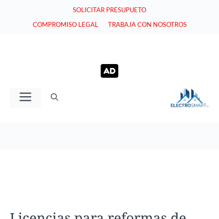
Saltar
SOLICITAR PRESUPUETO
al
COMPROMISO LEGAL
TRABAJA CON NOSOTROS
contenido
Menú
Licencias para reformas de