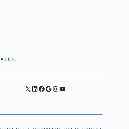
ALES.
X
LinkedIn
Facebook
Google
Instagram
YouTube
LÍTICA DE PRIVACIDAD
POLÍTICA DE COOKIES