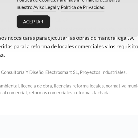
nuestro
Aviso Legal
y
Política de Privacidad
.
eforma de locales comerciales?
ACEPTAR
alizar una reforma en tu local comercial, una de las prime
os necesitarás para ejecutar las obras de manera legal. A
ridas para la reforma de locales comerciales y los requisit
ma.
,
Consultoría Y Diseño
,
Electrosmart SL
,
Proyectos Industriales
,
 ambiental
,
licencia de obra
,
licencias reforma locales
,
normativa muni
cal comercial
,
reformas comerciales
,
reformas fachada