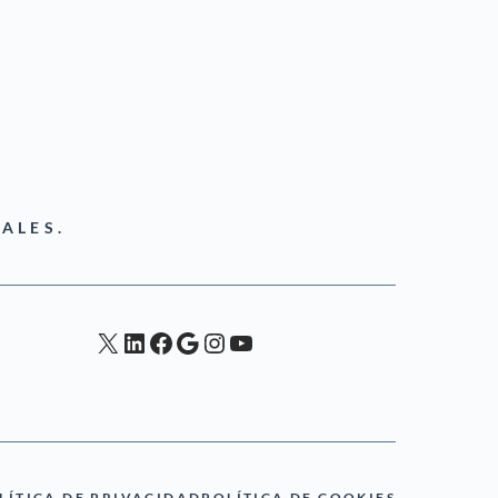
ALES.
X
LinkedIn
Facebook
Google
Instagram
YouTube
LÍTICA DE PRIVACIDAD
POLÍTICA DE COOKIES