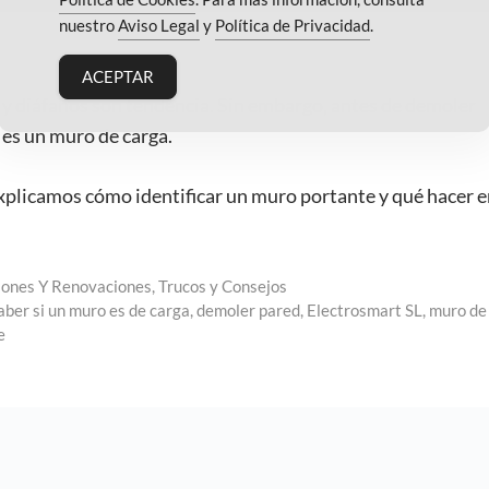
nuestro
Aviso Legal
y
Política de Privacidad
.
ACEPTAR
 y diáfanos son tendencia. Sin embargo, antes de demoler
 es un muro de carga.
explicamos cómo identificar un muro portante y qué hacer e
ones Y Renovaciones
,
Trucos y Consejos
ber si un muro es de carga
,
demoler pared
,
Electrosmart SL
,
muro de
e