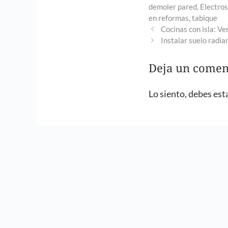
demoler pared
,
Electro
en reformas
,
tabique
Cocinas con isla: Ve
Instalar suelo radia
Deja un comen
Lo siento, debes est