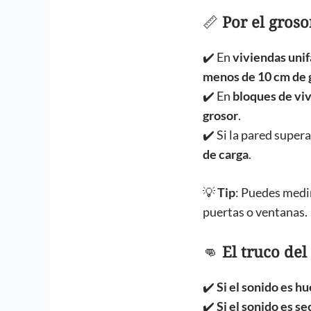
📏
Por el groso
✔️ En
viviendas unif
menos de 10 cm de 
✔️ En
bloques de vi
grosor
.
✔️ Si la pared super
de carga
.
💡
Tip
: Puedes medi
puertas o ventanas.
👊
El truco del
✔️
Si el sonido es h
✔️
Si el sonido es se