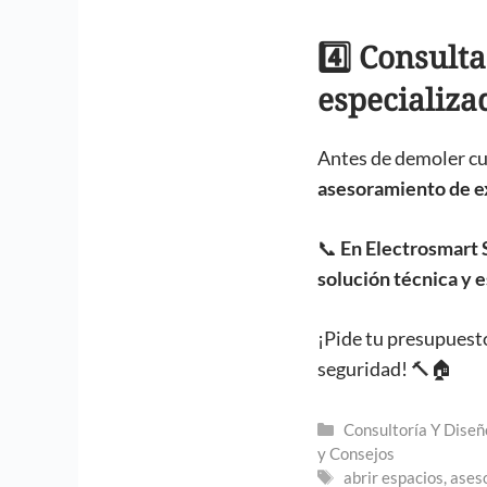
4️⃣ Consult
especializa
Antes de demoler cua
asesoramiento de e
📞
En Electrosmart 
solución técnica y e
¡Pide tu presupuest
seguridad! 🔨🏠
Categorías
Consultoría Y Diseñ
y Consejos
Etiquetas
abrir espacios
,
ases