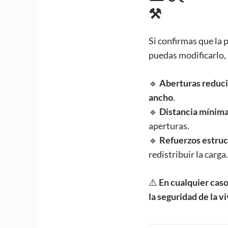
⚒️
Si confirmas que la 
puedas modificarlo, 
🔹
Aberturas reduc
ancho
.
🔹
Distancia mínim
aperturas.
🔹
Refuerzos estruc
redistribuir la carga.
⚠️
En cualquier caso
la seguridad de la v