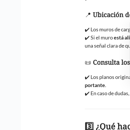
📍
Ubicación d
✔️ Los muros de car
✔️ Si el muro
está al
una señal clara de qu
📜
Consulta los
✔️ Los planos origin
portante
.
✔️ En caso de dudas
3️⃣ ¿Qué hac