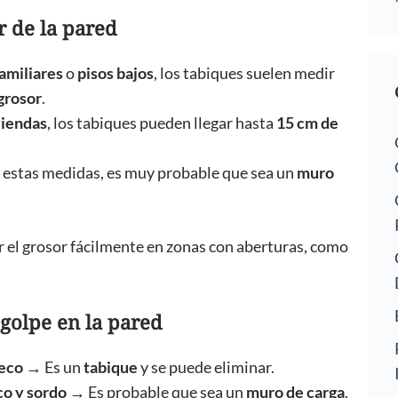
r de la pared
amiliares
o
pisos bajos
, los tabiques suelen medir
grosor
.
viendas
, los tabiques pueden llegar hasta
15 cm de
a estas medidas, es muy probable que sea un
muro
r el grosor fácilmente en zonas con aberturas, como
 golpe en la pared
ueco
→ Es un
tabique
y se puede eliminar.
co y sordo
→ Es probable que sea un
muro de carga
.