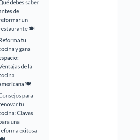
Qué debes saber
antes de
reformar un
restaurante 🍽️
Reforma tu
cocina y gana
espacio:
Ventajas de la
cocina
americana 🍽️
Consejos para
renovar tu
cocina: Claves
para una
reforma exitosa
🍽️