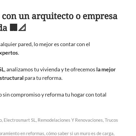
a con un arquitecto o empresa
da 🏢📐
lquier pared, lo mejor es contar con el
xpertos
.
SL
, analizamos tu vivienda y te ofrecemos
la mejor
structural
para tu reforma.
o sin compromiso y reforma tu hogar con total
o
,
Electrosmart SL
,
Remodelaciones Y Renovaciones
,
Trucos
oramiento en reformas
,
cómo saber si un muro es de carga
,