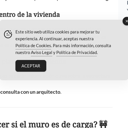
entro de la vivienda
ga suelen estar en
zonas centrales o exteriores
.
Este sitio web utiliza cookies para mejorar tu
ineado con otras paredes en pisos superiores
, es
experiencia. Al continuar, aceptas nuestra
e es estructural.
Política de Cookies
. Para más información, consulta
nuestro
Aviso Legal
y
Política de Privacidad
.
 planos de la vivienda
ACEPTAR
ales te darán información clave sobre la
estructura
,
consulta con un arquitecto
.
er si el muro es de carga? 🚧