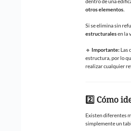
dentro de una edific
otros elementos
.
Si se elimina sin r
estructurales
en la 
🔹
Importante:
Las 
estructura, por lo q
realizar cualquier r
2️⃣ Cómo id
Existen diferentes m
simplemente un tabi