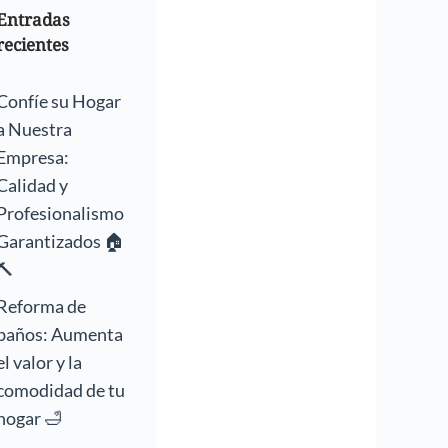
Entradas
recientes
Confíe su Hogar
a Nuestra
Empresa:
Calidad y
Profesionalismo
Garantizados 🏠
🔨
Reforma de
baños: Aumenta
el valor y la
comodidad de tu
hogar 🛁