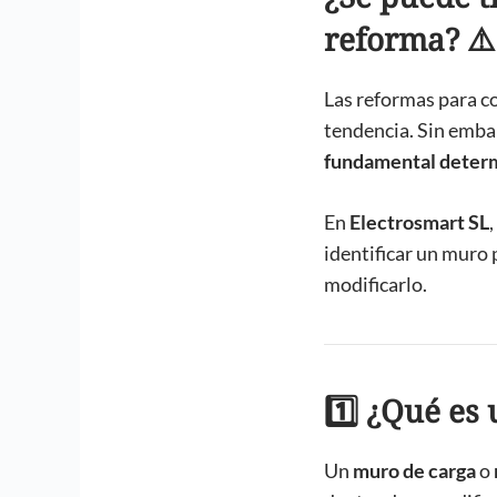
reforma? ⚠️
Las reformas para c
tendencia. Sin emba
fundamental determi
En
Electrosmart SL
identificar un muro 
modificarlo.
1️⃣ ¿Qué es
Un
muro de carga
o