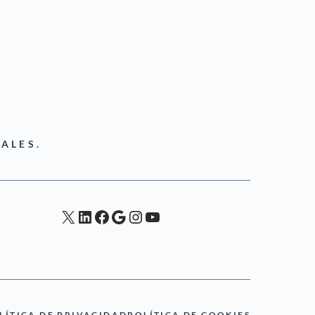
ALES.
X
LinkedIn
Facebook
Google
Instagram
YouTube
LÍTICA DE PRIVACIDAD
POLÍTICA DE COOKIES