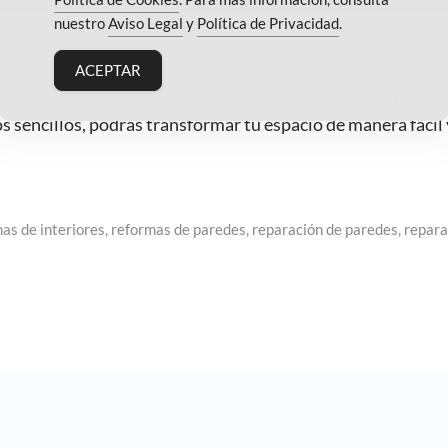
nuestro
Aviso Legal
y
Política de Privacidad
.
 local comercial pero no sabes por dónde empezar? En
ACEPTAR
os consejos prácticos para reparar cualquier desperfecto y
os sencillos, podrás transformar tu espacio de manera fácil 
as de interiores
,
reformas de paredes
,
reparación de paredes
,
repara