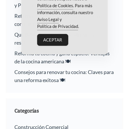
y Profesionalismo Garantizados 🏠🔨
Política de Cookies
. Para más
información, consulta nuestro
Reforma de baños: Aumenta el valor y la
Aviso Legal
y
comodidad de tu hogar 🛁
Política de Privacidad
.
Qué debes saber antes de reformar un
ACEPTAR
restaurante 🍽️
Reforma tu cocina y gana espacio: Ventajas
de la cocina americana 🍽️
Consejos para renovar tu cocina: Claves para
una reforma exitosa 🍽️
Categorías
Construcción Comercial