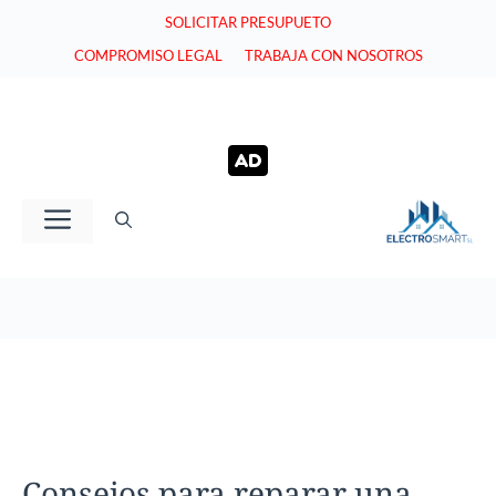
Saltar
SOLICITAR PRESUPUETO
al
COMPROMISO LEGAL
TRABAJA CON NOSOTROS
contenido
Menú
Consejos para reparar una