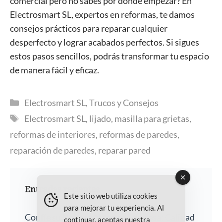
comercial pero no sabes por dónde empezar? En
Electrosmart SL, expertos en reformas, te damos
consejos prácticos para reparar cualquier
desperfecto y lograr acabados perfectos. Si sigues
estos pasos sencillos, podrás transformar tu espacio
de manera fácil y eficaz.
Categorías
Electrosmart SL
,
Trucos y Consejos
Etiquetas
Electrosmart SL
,
lijado
,
masilla para grietas
,
reformas de interiores
,
reformas de paredes
,
reparación de paredes
,
reparar pared
Entradas recientes
Este sitio web utiliza cookies
para mejorar tu experiencia. Al
Confíe su Hogar a Nuestra Empresa: Calidad
continuar, aceptas nuestra