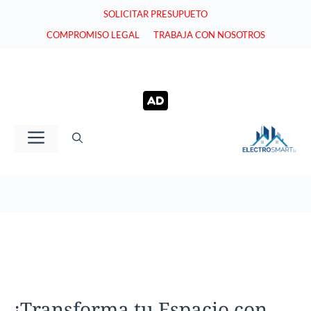
Saltar
SOLICITAR PRESUPUETO
al
COMPROMISO LEGAL
TRABAJA CON NOSOTROS
contenido
Menú
¡Transforma tu Espacio con