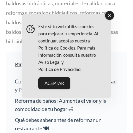
baldosas hidráulicas
,
materiales de calidad para
reformas
,
mosaicos hidráulicos
,
reformas con
baldosas hidráulicas
,
reformas de interior con
Este sitio web utiliza cookies
baldosas hidráulicas
,
revestimiento con baldosas
para mejorar tu experiencia. Al
hidráulicas
,
ventajas baldosas hidráulicas
continuar, aceptas nuestra
Política de Cookies
. Para más
información, consulta nuestro
Aviso Legal
y
Entradas recientes
Política de Privacidad
.
Confíe su Hogar a Nuestra Empresa: Calidad
ACEPTAR
y Profesionalismo Garantizados 🏠🔨
Reforma de baños: Aumenta el valor y la
comodidad de tu hogar 🛁
Qué debes saber antes de reformar un
restaurante 🍽️