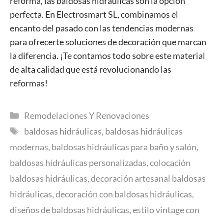
reforma, las baldosas hidráulicas son la opción
perfecta. En Electrosmart SL, combinamos el
encanto del pasado con las tendencias modernas
para ofrecerte soluciones de decoración que marcan
la diferencia. ¡Te contamos todo sobre este material
de alta calidad que está revolucionando las
reformas!
Categorías
Remodelaciones Y Renovaciones
Etiquetas
baldosas hidráulicas
,
baldosas hidráulicas
modernas
,
baldosas hidráulicas para baño y salón
,
baldosas hidráulicas personalizadas
,
colocación
baldosas hidráulicas
,
decoración artesanal baldosas
hidráulicas
,
decoración con baldosas hidráulicas
,
diseños de baldosas hidráulicas
,
estilo vintage con