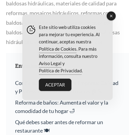
baldosas hidráulicas
,
materiales de calidad para
reformas
,
mosaicos hidráulicos
,
reformas con
baldosas hidráulicas
,
reformas de interior con
Este sitio web utiliza cookies
baldosas hidráulicas
,
revestimiento con baldosas
para mejorar tu experiencia. Al
hidráulicas
,
ventajas baldosas hidráulicas
continuar, aceptas nuestra
Política de Cookies
. Para más
información, consulta nuestro
Aviso Legal
y
Entradas recientes
Política de Privacidad
.
Confíe su Hogar a Nuestra Empresa: Calidad
ACEPTAR
y Profesionalismo Garantizados 🏠🔨
Reforma de baños: Aumenta el valor y la
comodidad de tu hogar 🛁
Qué debes saber antes de reformar un
restaurante 🍽️