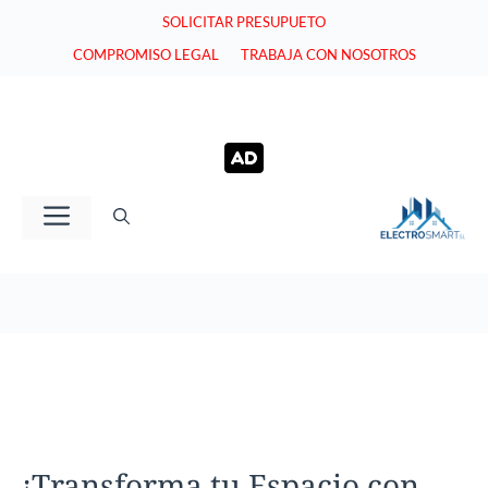
Saltar
SOLICITAR PRESUPUETO
al
COMPROMISO LEGAL
TRABAJA CON NOSOTROS
contenido
Menú
¡Transforma tu Espacio con