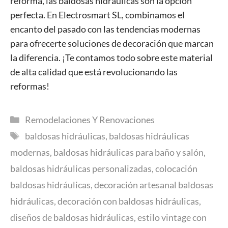
reforma, las baldosas hidráulicas son la opción
perfecta. En Electrosmart SL, combinamos el
encanto del pasado con las tendencias modernas
para ofrecerte soluciones de decoración que marcan
la diferencia. ¡Te contamos todo sobre este material
de alta calidad que está revolucionando las
reformas!
Categorías
Remodelaciones Y Renovaciones
Etiquetas
baldosas hidráulicas
,
baldosas hidráulicas
modernas
,
baldosas hidráulicas para baño y salón
,
baldosas hidráulicas personalizadas
,
colocación
baldosas hidráulicas
,
decoración artesanal baldosas
hidráulicas
,
decoración con baldosas hidráulicas
,
diseños de baldosas hidráulicas
,
estilo vintage con