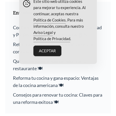
Este sitio web utiliza cookies
para mejorar tu experiencia. Al
Entradas recientes
continuar, aceptas nuestra
Política de Cookies
. Para más
información, consulta nuestro
Confíe su Hogar a Nuestra Empresa: Calidad
Aviso Legal
y
y Profesionalismo Garantizados 🏠🔨
Política de Privacidad
.
Reforma de baños: Aumenta el valor y la
ACEPTAR
comodidad de tu hogar 🛁
Qué debes saber antes de reformar un
restaurante 🍽️
Reforma tu cocina y gana espacio: Ventajas
de la cocina americana 🍽️
Consejos para renovar tu cocina: Claves para
una reforma exitosa 🍽️