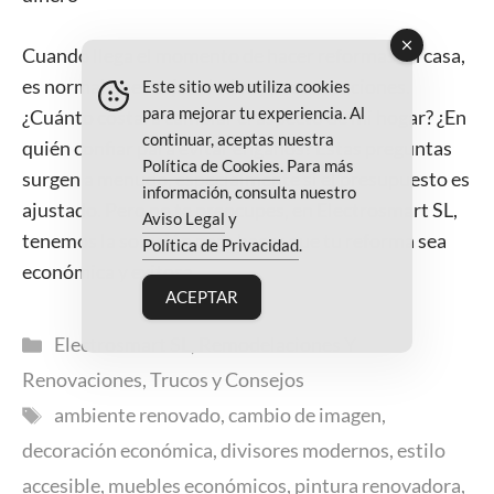
Cuando llega el momento de hacer reformas en casa,
es normal que surjan dudas y preocupaciones.
Este sitio web utiliza cookies
para mejorar tu experiencia. Al
¿Cuánto costará cambiar el aspecto de mi hogar? ¿En
continuar, aceptas nuestra
quién confiar para evitar engaños? Estas preguntas
Política de Cookies
. Para más
surgen a menudo, especialmente si el presupuesto es
información, consulta nuestro
ajustado. Pero no te preocupes, en Electrosmart SL,
Aviso Legal
y
tenemos la solución para hacer que tu reforma sea
Política de Privacidad
.
económica y exitosa.
ACEPTAR
Categorías
Electrosmart SL
,
Remodelaciones Y
Renovaciones
,
Trucos y Consejos
Etiquetas
ambiente renovado
,
cambio de imagen
,
decoración económica
,
divisores modernos
,
estilo
accesible
,
muebles económicos
,
pintura renovadora
,