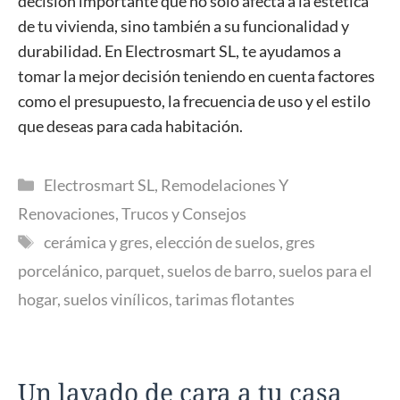
decisión importante que no solo afecta a la estética
de tu vivienda, sino también a su funcionalidad y
durabilidad. En Electrosmart SL, te ayudamos a
tomar la mejor decisión teniendo en cuenta factores
como el presupuesto, la frecuencia de uso y el estilo
que deseas para cada habitación.
Categorías
Electrosmart SL
,
Remodelaciones Y
Renovaciones
,
Trucos y Consejos
Etiquetas
cerámica y gres
,
elección de suelos
,
gres
porcelánico
,
parquet
,
suelos de barro
,
suelos para el
hogar
,
suelos vinílicos
,
tarimas flotantes
Un lavado de cara a tu casa