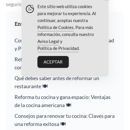
seguridad estructural
Este sitio web utiliza cookies
para mejorar tu experiencia. Al
continuar, aceptas nuestra
Entradas recientes
Política de Cookies
. Para más
información, consulta nuestro
Confíe su Hogar a Nuestra Empresa: Calidad
Aviso Legal
y
y Profesionalismo Garantizados 🏠🔨
Política de Privacidad
.
Reforma de baños: Aumenta el valor y la
ACEPTAR
comodidad de tu hogar 🛁
Qué debes saber antes de reformar un
restaurante 🍽️
Reforma tu cocina y gana espacio: Ventajas
de la cocina americana 🍽️
Consejos para renovar tu cocina: Claves para
una reforma exitosa 🍽️