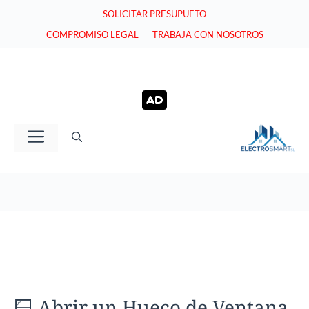
Saltar
SOLICITAR PRESUPUETO
al
COMPROMISO LEGAL
TRABAJA CON NOSOTROS
contenido
Menú
🪟 Abrir un Hueco de Ventana