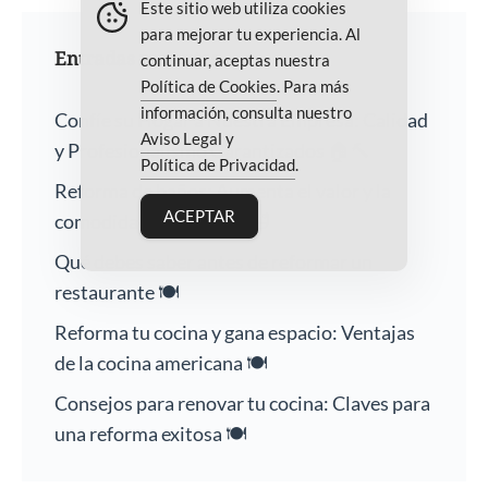
Este sitio web utiliza cookies
para mejorar tu experiencia. Al
Entradas recientes
continuar, aceptas nuestra
Política de Cookies
. Para más
información, consulta nuestro
Confíe su Hogar a Nuestra Empresa: Calidad
Aviso Legal
y
y Profesionalismo Garantizados 🏠🔨
Política de Privacidad
.
Reforma de baños: Aumenta el valor y la
ACEPTAR
comodidad de tu hogar 🛁
Qué debes saber antes de reformar un
restaurante 🍽️
Reforma tu cocina y gana espacio: Ventajas
de la cocina americana 🍽️
Consejos para renovar tu cocina: Claves para
una reforma exitosa 🍽️