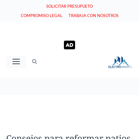
Saltar
SOLICITAR PRESUPUETO
al
COMPROMISO LEGAL
TRABAJA CON NOSOTROS
contenido
Menú
Consejos para reformar patios