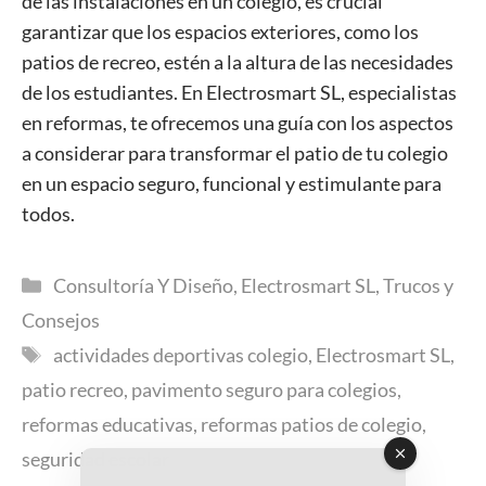
de las instalaciones en un colegio, es crucial
garantizar que los espacios exteriores, como los
patios de recreo, estén a la altura de las necesidades
de los estudiantes. En Electrosmart SL, especialistas
en reformas, te ofrecemos una guía con los aspectos
a considerar para transformar el patio de tu colegio
en un espacio seguro, funcional y estimulante para
todos.
Categorías
Consultoría Y Diseño
,
Electrosmart SL
,
Trucos y
Consejos
Etiquetas
actividades deportivas colegio
,
Electrosmart SL
,
patio recreo
,
pavimento seguro para colegios
,
reformas educativas
,
reformas patios de colegio
,
seguridad escolar