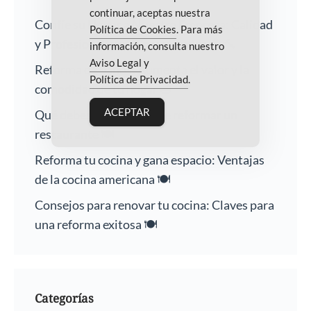
continuar, aceptas nuestra
Confíe su Hogar a Nuestra Empresa: Calidad
Política de Cookies
. Para más
y Profesionalismo Garantizados 🏠🔨
información, consulta nuestro
Aviso Legal
y
Reforma de baños: Aumenta el valor y la
Política de Privacidad
.
comodidad de tu hogar 🛁
ACEPTAR
Qué debes saber antes de reformar un
restaurante 🍽️
Reforma tu cocina y gana espacio: Ventajas
de la cocina americana 🍽️
Consejos para renovar tu cocina: Claves para
una reforma exitosa 🍽️
Categorías