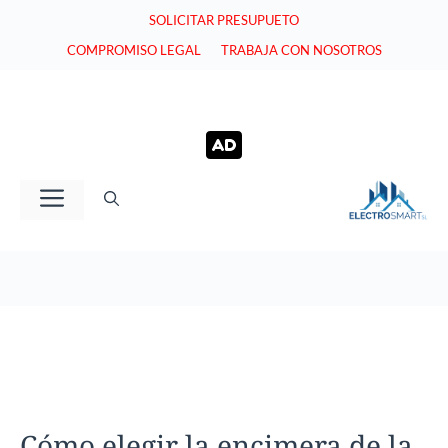
Saltar
SOLICITAR PRESUPUETO
al
COMPROMISO LEGAL
TRABAJA CON NOSOTROS
contenido
Menú
Cómo elegir la encimera de la