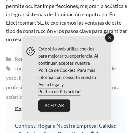
permite ocultar imperfecciones, mejorar la acústica e
integrar sistemas de iluminación empotrada. En
Electrosmart SL, te explicamos las ventajas de este
tipo de construcción y los pasos clave para garantizar
un resultado profesional.
Este sitio web utiliza cookies
para mejorar tu experiencia. Al
Categorías
Remodelaciones Y Renovaciones
continuar, aceptas nuestra
Etiquetas
construcción de falso techo
,
falsos techos de
Política de Cookies
. Para más
información, consulta nuestro
yeso
,
iluminación empotrada
,
instalación
Aviso Legal
y
profesional
,
materiales para falsos techos
,
mejora
Política de Privacidad
.
acústica
,
permisos de obra
ACEPTAR
Entradas recientes
Confíe su Hogar a Nuestra Empresa: Calidad