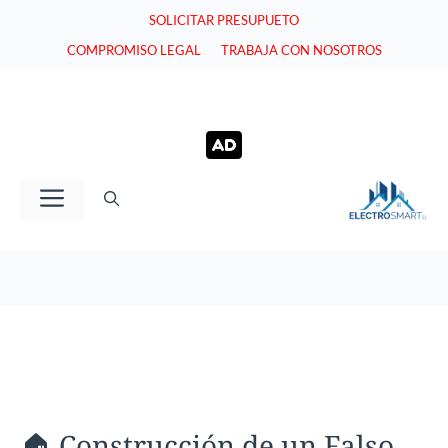
Saltar
SOLICITAR PRESUPUETO
al
COMPROMISO LEGAL
TRABAJA CON NOSOTROS
contenido
Menú
🏠 Construcción de un Falso