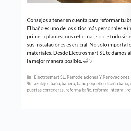
Consejos a tener en cuenta para reformar tu 
El baño es uno de los sitios más personales e ín
primero planteamos reformar, sobre todo si se
sus instalaciones es crucial. No solo importa l
materiales. Desde Electrosmart SL te damos alg
la mejor manera posible. 🛁✨
Categorías
Electrosmart SL
,
Remodelaciones Y Renovaciones
Etiquetas
azulejos baño
,
bañera
,
baño pequeño
,
diseño baño
,
puertas correderas
,
reforma baño
,
reforma integral
,
re