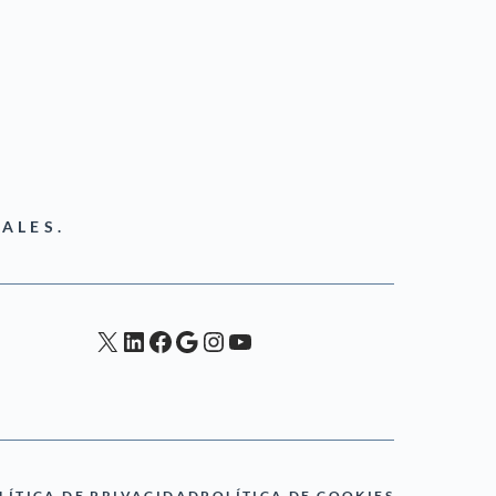
ALES.
X
LinkedIn
Facebook
Google
Instagram
YouTube
LÍTICA DE PRIVACIDAD
POLÍTICA DE COOKIES