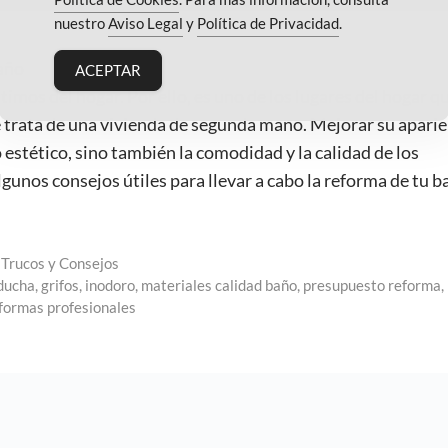
nuestro
Aviso Legal
y
Política de Privacidad
.
baño
ACEPTAR
timos del hogar. Por ello, es uno de los lugares del hogar q
 trata de una vivienda de segunda mano. Mejorar su aparie
o estético, sino también la comodidad y la calidad de los
unos consejos útiles para llevar a cabo la reforma de tu b
,
Trucos y Consejos
ducha
,
grifos
,
inodoro
,
materiales calidad baño
,
presupuesto reforma
,
formas profesionales