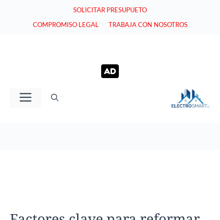
Saltar
SOLICITAR PRESUPUETO
al
COMPROMISO LEGAL
TRABAJA CON NOSOTROS
contenido
Menú
Factores clave para reformar