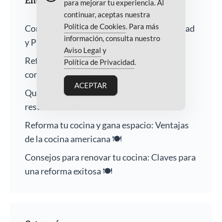
Entradas recientes
para mejorar tu experiencia. Al
continuar, aceptas nuestra
Política de Cookies
. Para más
Confíe su Hogar a Nuestra Empresa: Calidad
información, consulta nuestro
y Profesionalismo Garantizados 🏠🔨
Aviso Legal
y
Reforma de baños: Aumenta el valor y la
Política de Privacidad
.
comodidad de tu hogar 🛁
ACEPTAR
Qué debes saber antes de reformar un
restaurante 🍽️
Reforma tu cocina y gana espacio: Ventajas
de la cocina americana 🍽️
Consejos para renovar tu cocina: Claves para
una reforma exitosa 🍽️