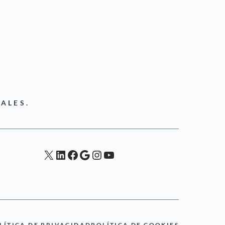
ALES.
X
LinkedIn
Facebook
Google
Instagram
YouTube
LÍTICA DE PRIVACIDAD
POLÍTICA DE COOKIES