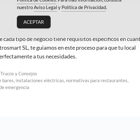
nuestro
Aviso Legal
y
Política de Privacidad
.
pero también conlleva una serie de desafíos, especialment
ACEPTAR
ividad que se va a desarrollar. No es lo mismo abrir un
e cada tipo de negocio tiene requisitos específicos en cuan
ctrosmart SL, te guiamos en este proceso para que tu local
erfectamente a tus necesidades.
,
Trucos y Consejos
e bares
,
instalaciones eléctricas
,
normativas para restaurantes
,
 de emergencia