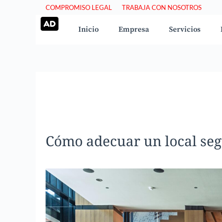
Saltar
COMPROMISO LEGAL
TRABAJA CON NOSOTROS
al
Inicio
Empresa
Servicios
contenido
Cómo adecuar un local segú