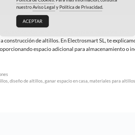
nuestro
Aviso Legal
y
Política de Privacidad
.
ACEPTAR
muchas viviendas, especialmente en pisos pequeños. Una
 la construcción de altillos. En Electrosmart SL, te explicam
proporcionando espacio adicional para almacenamiento o in
ones
illos
,
diseño de altillos
,
ganar espacio en casa
,
materiales para altillo