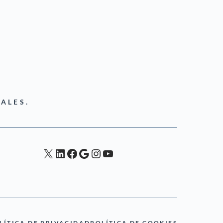
ALES.
X
LinkedIn
Facebook
Google
Instagram
YouTube
LÍTICA DE PRIVACIDAD
POLÍTICA DE COOKIES