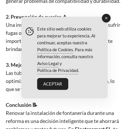
generar problemas de compatibilidad y durabilidad.
2. Prevención de averías ⚠️
Una instalación antigua tiene mayor riesgo de sufrir
Este sitio web utiliza cookies
fugas o roturas, lo que podría causar daños
para mejorar tu experiencia. Al
importantes en tu hogar. Renovar las tuberías te
continuar, aceptas nuestra
brindará tranquilidad y seguridad.
Política de Cookies
. Para más
información, consulta nuestro
Aviso Legal
y
3. Mejora de la eficiencia ⚡
Política de Privacidad
.
Las tuberías modernas están diseñadas para
optimizar el flujo de agua y reducir el consumo, lo
ACEPTAR
que se traduce en un ahorro en tu factura.
Conclusión 📝
Renovar la instalación de fontanería durante una
reforma es una decisión inteligente que te ahorrará
problemas y gastos futuros. En
Electrosmart SL
, te