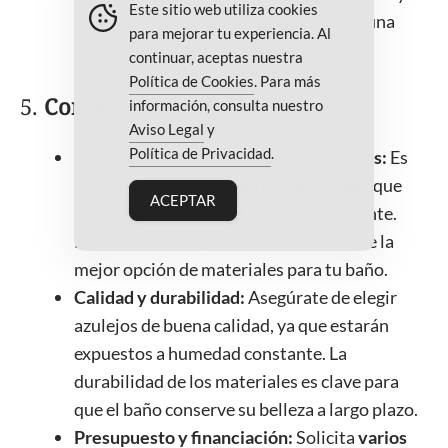
Este sitio web utiliza cookies
superficie de los azulejos, asegurando una
para mejorar tu experiencia. Al
limpieza a fondo sin dañarlos.
continuar, aceptas nuestra
Política de Cookies
. Para más
5.
Consejos Adicionales 🔧
información, consulta nuestro
Aviso Legal
y
Política de Privacidad
.
Contratar profesionales especializados:
Es
fundamental contar con
profesionales
que
ACEPTAR
sepan instalar el alicatado correctamente.
Ellos también te pueden asesorar sobre la
mejor opción de materiales para tu baño.
Calidad y durabilidad:
Asegúrate de elegir
azulejos de buena calidad, ya que estarán
expuestos a humedad constante. La
durabilidad de los materiales es clave para
que el baño conserve su belleza a largo plazo.
Presupuesto y financiación:
Solicita
varios