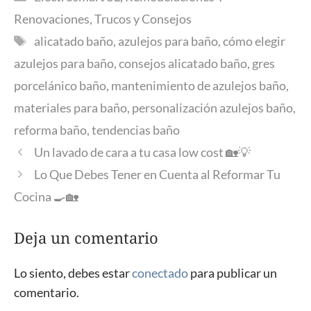
Renovaciones
,
Trucos y Consejos
Etiquetas
alicatado baño
,
azulejos para baño
,
cómo elegir
azulejos para baño
,
consejos alicatado baño
,
gres
porcelánico baño
,
mantenimiento de azulejos baño
,
materiales para baño
,
personalización azulejos baño
,
reforma baño
,
tendencias baño
Un lavado de cara a tu casa low cost 🏡💡
Lo Que Debes Tener en Cuenta al Reformar Tu
Cocina 🍳🏡
Deja un comentario
Lo siento, debes estar
conectado
para publicar un
comentario.