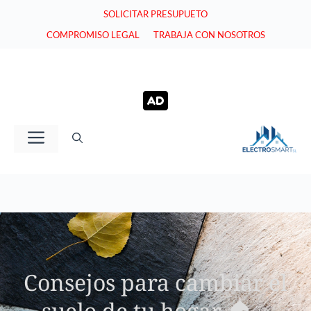
Saltar
SOLICITAR PRESUPUETO
al
COMPROMISO LEGAL
TRABAJA CON NOSOTROS
contenido
Menú
Consejos para cambiar el
suelo de tu hogar 🏠✨