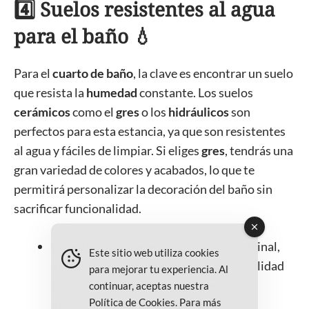
4️⃣ Suelos resistentes al agua
para el baño 💧
Para el
cuarto de baño
, la clave es encontrar un suelo
que resista la
humedad
constante. Los suelos
cerámicos
como el
gres
o los
hidráulicos
son
perfectos para esta estancia, ya que son resistentes
al agua y fáciles de limpiar. Si eliges
gres
, tendrás una
gran variedad de colores y acabados, lo que te
permitirá personalizar la decoración del baño sin
sacrificar funcionalidad.
Consejo:
Si prefieres un estilo más original,
Este sitio web utiliza cookies
los
suelos hidráulicos
aportan personalidad
para mejorar tu experiencia. Al
con sus diseños únicos, aunque su
continuar, aceptas nuestra
Política de Cookies
. Para más
mantenimiento es más exigente.