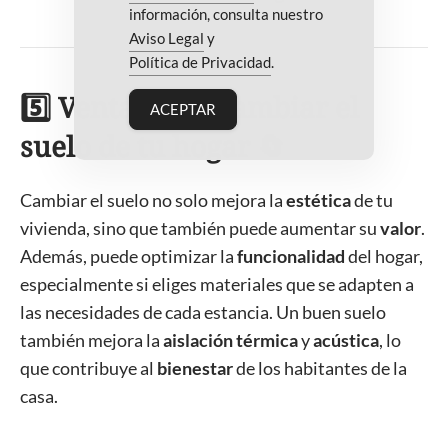
información, consulta nuestro
Aviso Legal
y
Política de Privacidad
.
5️⃣ Ventajas de cambiar el
ACEPTAR
suelo de tu hogar 🔄
Cambiar el suelo no solo mejora la
estética
de tu
vivienda, sino que también puede aumentar su
valor
.
Además, puede optimizar la
funcionalidad
del hogar,
especialmente si eliges materiales que se adapten a
las necesidades de cada estancia. Un buen suelo
también mejora la
aislación térmica
y
acústica
, lo
que contribuye al
bienestar
de los habitantes de la
casa.